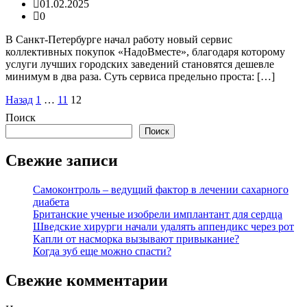
01.02.2025
0
В Санкт-Петербурге начал работу новый сервис
коллективных покупок «НадоВместе», благодаря которому
услуги лучших городских заведений становятся дешевле
минимум в два раза. Суть сервиса предельно проста: […]
Пагинация
Назад
1
…
11
12
записей
Поиск
Поиск
Свежие записи
Самоконтроль – ведущий фактор в лечении сахарного
диабета
Британские ученые изобрели имплантант для сердца
Шведские хирурги начали удалять аппендикс через рот
Капли от насморка вызывают привыкание?
Когда зуб еще можно спасти?
Свежие комментарии