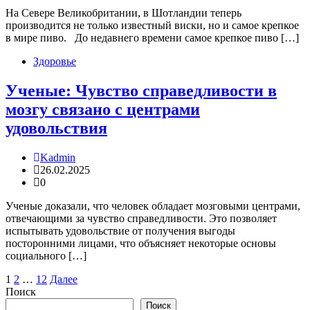
На Севере Великобритании, в Шотландии теперь
производится не только известный виски, но и самое крепкое
в мире пиво. До недавнего времени самое крепкое пиво […]
Здоровье
Ученые: Чувство справедливости в
мозгу связано с центрами
удовольствия
Kadmin
26.02.2025
0
Ученые доказали, что человек обладает мозговыми центрами,
отвечающими за чувство справедливости. Это позволяет
испытывать удовольствие от получения выгоды
посторонними лицами, что объясняет некоторые основы
социального […]
Пагинация
1
2
…
12
Далее
Поиск
записей
Поиск