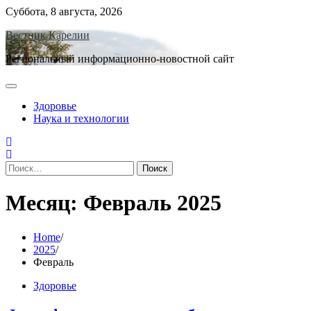
Skip
Суббота, 8 августа, 2026
to
Вестник Карелии
content
Региональный информационно-новостной сайт
Здоровье
Наука и технологии
Найти:
Месяц:
Февраль 2025
Home
2025
Февраль
Здоровье