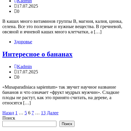
Kadmin
17.07.2025
0
В кашах много витаминов группы В, магния, калия, цинка,
селена. Все это полезные и нужные вещества. В гречневой,
овсяной и ячневой кашах много клетчатки, а […]
Здоровье
Интересное о бананах
Kadmin
17.07.2025
0
«Musaparadisiaca sapientum» так звучит научное название
бананов и что означает «фрукт мудрых мужчин». Сладкие
плоды не растут, как это принято считать, на дереве, а
относятся […]
Пагинация
Назад
1
…
5
6
7
…
13
Далее
Поиск
записей
Поиск