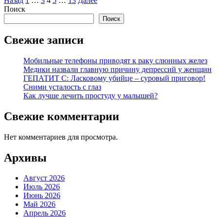
Пагинация
Назад
1
…
3
4
5
…
13
Далее
Поиск
записей
Поиск
Свежие записи
Мобильные телефоны приводят к раку слюнных желез
Медики назвали главную причину депрессий у женщин
ГЕПАТИТ С: Ласковому убийце – суровый приговор!
Сними усталость с глаз
Как лучше лечить простуду у малышей?
Свежие комментарии
Нет комментариев для просмотра.
Архивы
Август 2026
Июль 2026
Июнь 2026
Май 2026
Апрель 2026