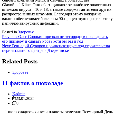
Gardasil компании Merck и Cervarix производства
GlaxoSmithKline. Они обе защищают от наиболее онкогенных
штаммов вируса – 16 и 18, а также содержат антигены других
распространенных штаммов. Благодаря этому каждая из
вакцин обеспечивает более чем 90-процентную профилактику
папилломавирусных инфекций.
Posted in
Здоровье
Навигация
Previous:
Олег Сорокин призвал нижегородцев последовать
его примеру и сдавать кровь хотя бы раз в год
по
Next:
Геннадий Суворов проинспектирует ход строительства
записям
перинатального центра в Дзержинске
Related Posts
Здоровье
11 фактов о шоколаде
Kadmin
23.01.2025
0
11 июля сладкоежки всей планеты отметили Всемирный День