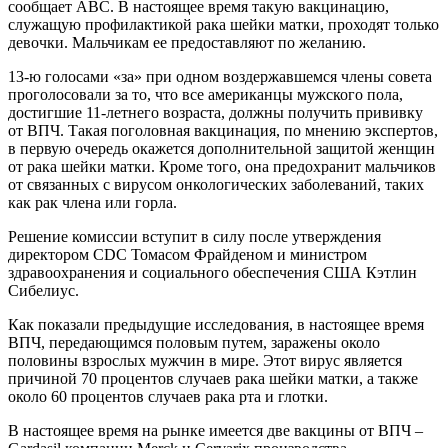
сообщает ABC. В настоящее время такую вакцинацию,
служащую профилактикой рака шейки матки, проходят только
девочки. Мальчикам ее предоставляют по желанию.
13-ю голосами «за» при одном воздержавшемся члены совета
проголосовали за то, что все американцы мужского пола,
достигшие 11-летнего возраста, должны получить прививку
от ВПЧ. Такая поголовная вакцинация, по мнению экспертов,
в первую очередь окажется дополнительной защитой женщин
от рака шейки матки. Кроме того, она предохранит мальчиков
от связанных с вирусом онкологических заболеваний, таких
как рак члена или горла.
Решение комиссии вступит в силу после утверждения
директором CDC Томасом Фрайденом и министром
здравоохранения и социального обеспечения США Кэтлин
Сибелиус.
Как показали предыдущие исследования, в настоящее время
ВПЧ, передающимся половым путем, заражены около
половины взрослых мужчин в мире. Этот вирус является
причиной 70 процентов случаев рака шейки матки, а также
около 60 процентов случаев рака рта и глотки.
В настоящее время на рынке имеется две вакцины от ВПЧ –