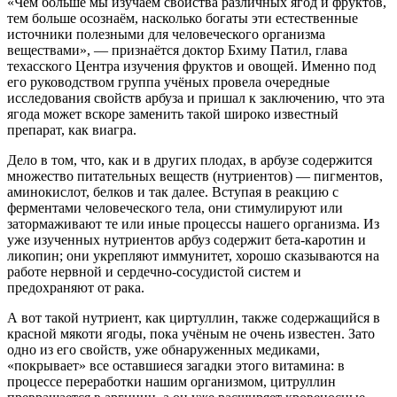
«Чем больше мы изучаем свойства различных ягод и фруктов,
тем больше осознаём, насколько богаты эти естественные
источники полезными для человеческого организма
веществами», — признаётся доктор Бхиму Патил, глава
техасского Центра изучения фруктов и овощей. Именно под
его руководством группа учёных провела очередные
исследования свойств арбуза и пришал к заключению, что эта
ягода может вскоре заменить такой широко известный
препарат, как виагра.
Дело в том, что, как и в других плодах, в арбузе содержится
множество питательных веществ (нутриентов) — пигментов,
аминокислот, белков и так далее. Вступая в реакцию с
ферментами человеческого тела, они стимулируют или
затормаживают те или иные процессы нашего организма. Из
уже изученных нутриентов арбуз содержит бета-каротин и
ликопин; они укрепляют иммунитет, хорошо сказываются на
работе нервной и сердечно-сосудистой систем и
предохраняют от рака.
А вот такой нутриент, как циртуллин, также содержащийся в
красной мякоти ягоды, пока учёным не очень известен. Зато
одно из его свойств, уже обнаруженных медиками,
«покрывает» все оставшиеся загадки этого витамина: в
процессе переработки нашим организмом, цитруллин