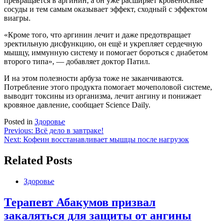
превращается в аргинин, а он уже расширяет кровеносные
сосуды и тем самым оказывает эффект, сходный с эффектом
виагры.
«Кроме того, что аргинин лечит и даже предотвращает
эректильную дисфункцию, он ещё и укрепляет сердечную
мышцу, иммунную систему и помогает бороться с диабетом
второго типа», — добавляет доктор Патил.
И на этом полезности арбуза тоже не заканчиваются.
Потребление этого продукта помогает мочеполовой системе,
выводит токсины из организма, лечит ангину и понижает
кровяное давление, сообщает Science Daily.
Posted in
Здоровье
Навигация
Previous:
Всё дело в завтраке!
Next:
Кофеин восстанавливает мышцы после нагрузок
по
записям
Related Posts
Здоровье
Терапевт Абакумов призвал
закаляться для защиты от ангины