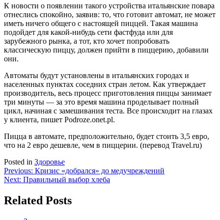
К новости о появлении такого устройства итальянские повара
отнеслись спокойно, заявив: то, что готовит автомат, не может
иметь ничего общего с настоящей пиццей. Такая машина
подойдет для какой-нибудь сети фастфуда или для
зарубежного рынка, а тот, кто хочет попробовать
классическую пиццу, должен прийти в пиццерию, добавили
они.
Автоматы будут установлены в итальянских городах и
населенных пунктах соседних стран летом. Как утверждает
производитель, весь процесс приготовления пиццы занимает
три минуты — за это время машина проделывает полный
цикл, начиная с замешивания теста. Все происходит на глазах
у клиента, пишет Podroze.onet.pl.
Пицца в автомате, предположительно, будет стоить 3,5 евро,
что на 2 евро дешевле, чем в пиццерии. (перевод Travel.ru)
Posted in
Здоровье
Навигация
Previous:
Кризис «добрался» до медучреждений
Next:
Правильный выбор хлеба
по
записям
Related Posts