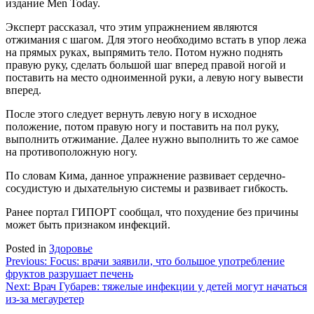
издание Men Today.
Эксперт рассказал, что этим упражнением являются
отжимания с шагом. Для этого необходимо встать в упор лежа
на прямых руках, выпрямить тело. Потом нужно поднять
правую руку, сделать большой шаг вперед правой ногой и
поставить на место одноименной руки, а левую ногу вывести
вперед.
После этого следует вернуть левую ногу в исходное
положение, потом правую ногу и поставить на пол руку,
выполнить отжимание. Далее нужно выполнить то же самое
на противоположную ногу.
По словам Кима, данное упражнение развивает сердечно-
сосудистую и дыхательную системы и развивает гибкость.
Ранее портал ГИПОРТ сообщал, что похудение без причины
может быть признаком инфекций.
Posted in
Здоровье
Навигация
Previous:
Focus: врачи заявили, что большое употребление
фруктов разрушает печень
по
Next:
Врач Губарев: тяжелые инфекции у детей могут начаться
записям
из-за мегауретер