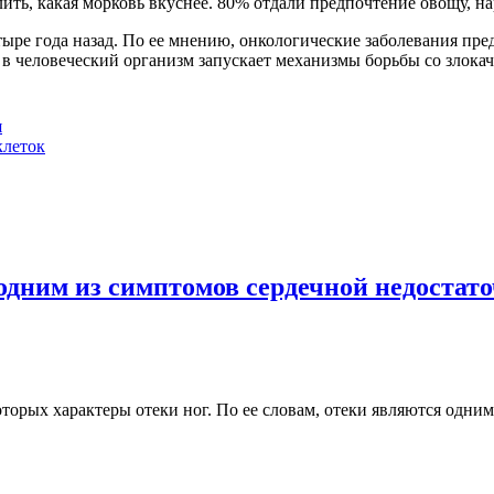
ить, какая морковь вкуснее. 80% отдали предпочтение овощу, н
ыре года назад. По ее мнению, онкологические заболевания пр
 в человеческий организм запускает механизмы борьбы со злок
я
клеток
одним из симптомов сердечной недостат
торых характеры отеки ног. По ее словам, отеки являются одни