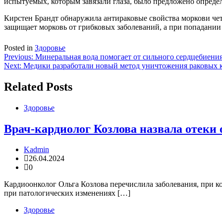
испытуемых, которым завязали глаза, было предложено определ
Кирстен Брандт обнаружила антираковые свойства моркови чет
защищает морковь от грибковых заболеваний, а при попадании
Posted in
Здоровье
Навигация
Previous:
Минеральная вода помогает от сильного сердцебиени
Next:
Медики разработали новый метод уничтожения раковых 
по
записям
Related Posts
Здоровье
Врач-кардиолог Козлова назвала отеки 
Kadmin
26.04.2024
0
Кардиоонколог Ольга Козлова перечислила заболевания, при ко
при патологических изменениях […]
Здоровье