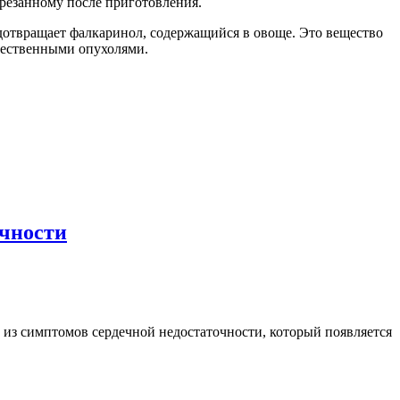
арезанному после приготовления.
едотвращает фалкаринол, содержащийся в овоще. Это вещество
ачественными опухолями.
очности
м из симптомов сердечной недостаточности, который появляется