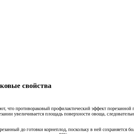
аковые свойства
ют, что противораковый профилактический эффект порезанной п
езании увеличивается площадь поверхности овоща, следовательно
резанный до готовки корнеплод, поскольку в ней сохраняется бо