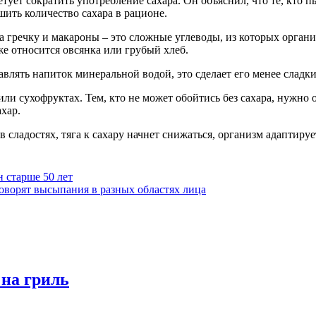
тует сократить употребление сахара. Он объяснил, что те, кто п
ить количество сахара в рационе.
а гречку и макароны – это сложные углеводы, из которых орган
е относится овсянка или грубый хлеб.
бавлять напиток минеральной водой, это сделает его менее сладк
 или сухофруктах. Тем, кто не может обойтись без сахара, нужно
хар.
в сладостях, тяга к сахару начнет снижаться, организм адаптируе
 старше 50 лет
оворят высыпания в разных областях лица
 на гриль