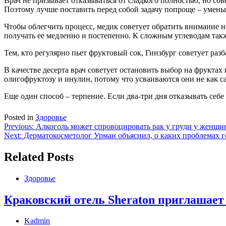
Врач не призывает отказываться от сладкого полностью, но сове
Поэтому лучше поставить перед собой задачу попроще – уменьш
Чтобы облегчить процесс, медик советует обратить внимание н
получать ее медленно и постепенно. К сложным углеводам такж
Тем, кто регулярно пьет фруктовый сок, Гинзбург советует раз
В качестве десерта врач советует остановить выбор на фруктах
олигофруктозу и инулин, потому что усваиваются они не как са
Еще один способ – терпение. Если два-три дня отказывать себе 
Posted in
Здоровье
Навигация
Previous:
Алкоголь может спровоцировать рак у груди у женщин
Next:
Дерматокосметолог Урман объяснил, о каких проблемах г
по
записям
Related Posts
Здоровье
Краковский отель Sheraton приглашает
Kadmin