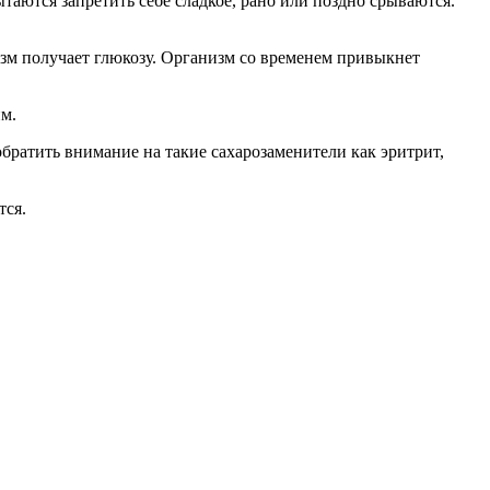
ытаются запретить себе сладкое, рано или поздно срываются.
изм получает глюкозу. Организм со временем привыкнет
им.
 обратить внимание на такие сахарозаменители как эритрит,
тся.