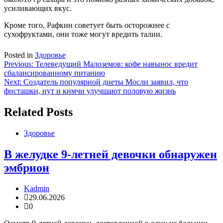
усиливающих вкус.
Кроме того, Рафкин советует быть осторожнее с
сухофруктами, они тоже могут вредить талии.
Posted in
Здоровье
Навигация
Previous:
Телеведущий Малоземов: кофе навынос вредит
сбалансированному питанию
по
Next:
Создатель популярной диеты Мосли заявил, что
записям
фисташки, нут и кимчи улучшают половую жизнь
Related Posts
Здоровье
В желудке 9-летней девочки обнаружен
эмбрион
Kadmin
29.06.2026
0