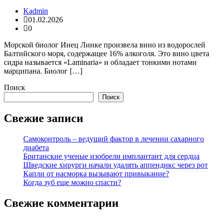
Kadmin
01.02.2026
0
Морской биолог Инец Линке произвела вино из водорослей
Балтийского моря, содержащее 16% алкоголя. Это вино цвета
сидра называется «Laminaria» и обладает тонкими нотами
марципана. Биолог […]
Поиск
Поиск
Свежие записи
Самоконтроль – ведущий фактор в лечении сахарного
диабета
Британские ученые изобрели имплантант для сердца
Шведские хирурги начали удалять аппендикс через рот
Капли от насморка вызывают привыкание?
Когда зуб еще можно спасти?
Свежие комментарии