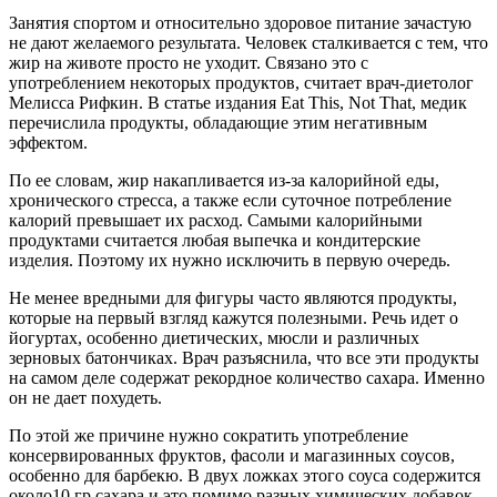
Занятия спортом и относительно здоровое питание зачастую
не дают желаемого результата. Человек сталкивается с тем, что
жир на животе просто не уходит. Связано это с
употреблением некоторых продуктов, считает врач-диетолог
Мелисса Рифкин. В статье издания Eat This, Not That, медик
перечислила продукты, обладающие этим негативным
эффектом.
По ее словам, жир накапливается из-за калорийной еды,
хронического стресса, а также если суточное потребление
калорий превышает их расход. Самыми калорийными
продуктами считается любая выпечка и кондитерские
изделия. Поэтому их нужно исключить в первую очередь.
Не менее вредными для фигуры часто являются продукты,
которые на первый взгляд кажутся полезными. Речь идет о
йогуртах, особенно диетических, мюсли и различных
зерновых батончиках. Врач разъяснила, что все эти продукты
на самом деле содержат рекордное количество сахара. Именно
он не дает похудеть.
По этой же причине нужно сократить употребление
консервированных фруктов, фасоли и магазинных соусов,
особенно для барбекю. В двух ложках этого соуса содержится
около10 гр сахара и это помимо разных химических добавок,