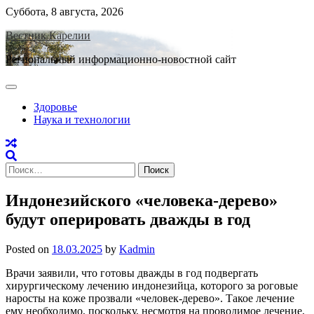
Skip
Суббота, 8 августа, 2026
to
Вестник Карелии
content
Региональный информационно-новостной сайт
Здоровье
Наука и технологии
Найти:
Индонезийского «человека-дерево»
будут оперировать дважды в год
Posted on
18.03.2025
by
Kadmin
Врачи заявили, что готовы дважды в год подвергать
хирургическому лечению индонезийца, которого за роговые
наросты на коже прозвали «человек-дерево». Такое лечение
ему необходимо, поскольку, несмотря на проводимое лечение,