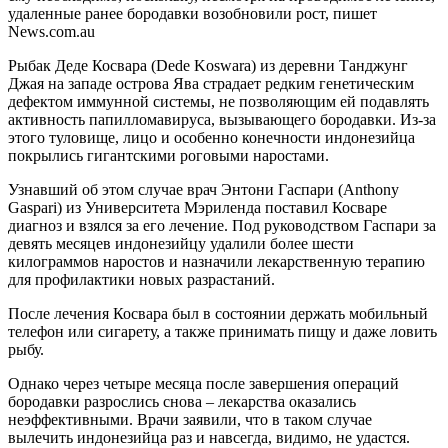
удаленные ранее бородавки возобновили рост, пишет
News.com.au
Рыбак Деде Косвара (Dede Koswara) из деревни Танджунг
Джая на западе острова Ява страдает редким генетическим
дефектом иммунной системы, не позволяющим ей подавлять
активность папилломавируса, вызывающего бородавки. Из-за
этого туловище, лицо и особенно конечности индонезийца
покрылись гигантскими роговыми наростами.
Узнавший об этом случае врач Энтони Гаспари (Anthony
Gaspari) из Университета Мэриленда поставил Косваре
диагноз и взялся за его лечение. Под руководством Гаспари за
девять месяцев индонезийцу удалили более шести
килограммов наростов и назначили лекарственную терапию
для профилактики новых разрастаний.
После лечения Косвара был в состоянии держать мобильный
телефон или сигарету, а также принимать пищу и даже ловить
рыбу.
Однако через четыре месяца после завершения операций
бородавки разрослись снова – лекарства оказались
неэффективными. Врачи заявили, что в таком случае
вылечить индонезийца раз и навсегда, видимо, не удастся.