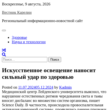
Skip
Воскресенье, 9 августа, 2026
to
Вестник Карелии
content
Региональный информационно-новостной сайт
Здоровье
Наука и технологии
Найти:
Искусственное освещение наносит
сильный удар по здоровью
Posted on
11.07.2024
05.12.2024
by
Kadmin
Медицинский центр Лейденского университета выяснил, что
нарушение естественных ритмов чередования света и тьмы
вносит дисбаланс во множество систем организма, пишет
Science Daily. В частности, происходила провоспалительная
активация иммунной системы, проявлялись ранние признаки