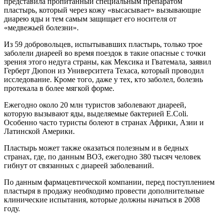
представила пропитанный специальным препаратом
пластырь, который через кожу «высасывает» вызывающие
диарею яды и тем самым защищает его носителя от
«медвежьей болезни».
Из 59 добровольцев, испытывавших пластырь, только трое
заболели диареей во время поездок в такие опасные с точки
зрения этого недуга страны, как Мексика и Гватемала, заявил
Герберт Дюпон из Университета Техаса, который проводил
исследование. Кроме того, даже у тех, кто заболел, болезнь
протекала в более мягкой форме.
Ежегодно около 20 млн туристов заболевают диареей,
которую вызывают яды, выделяемые бактерией E.Coli.
Особенно часто туристы болеют в странах Африки, Азии и
Латинской Америки.
Пластырь может также оказаться полезным и в бедных
странах, где, по данным ВОЗ, ежегодно 380 тысяч человек
гибнут от связанных с диареей заболеваний.
По данным фармацевтической компании, перед поступлением
пластыря в продажу необходимо провести дополнительные
клинические испытания, которые должны начаться в 2008
году.