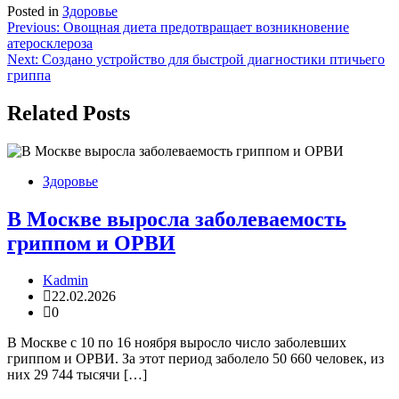
Posted in
Здоровье
Навигация
Previous:
Овощная диета предотвращает возникновение
атеросклероза
по
Next:
Создано устройство для быстрой диагностики птичьего
записям
гриппа
Related Posts
Здоровье
В Москве выросла заболеваемость
гриппом и ОРВИ
Kadmin
22.02.2026
0
В Москве с 10 по 16 ноября выросло число заболевших
гриппом и ОРВИ. За этот период заболело 50 660 человек, из
них 29 744 тысячи […]