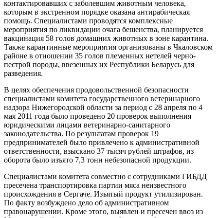
контактировавших с заболевшим животным человека,
которым в экстренном порядке оказана антирабическая
помощь. Специалистами проводятся комплексные
мероприятия по ликвидации очага бешенства, планируется
вакцинация 58 голов домашних животных в зоне карантина.
Также карантинные мероприятия организованы в Чкаловском
районе в отношении 35 голов племенных нетелей черно-
пестрой породы, ввезенных их Республики Беларусь для
разведения.
В целях обеспечения продовольственной безопасности
специалистами комитета государственного ветеринарного
надзора Нижегородской области за период с 28 апреля по 4
мая 2011 года было проведено 20 проверок выполнения
юридическими лицами ветеринарно-санитарного
законодательства. По результатам проверок 19
предпринимателей было привлечено к административной
ответственности, взыскано 37 тысяч рублей штрафов, из
оборота было изъято 7,3 тонн небезопасной продукции.
Специалистами комитета совместно с сотрудниками ГИБДД
пресечена транспортировка партии мяса неизвестного
происхождения в Сергаче. Изъятый продукт утилизирован.
По факту возбуждено дело об административном
правонарушении. Кроме этого, выявлен и пресечен ввоз из