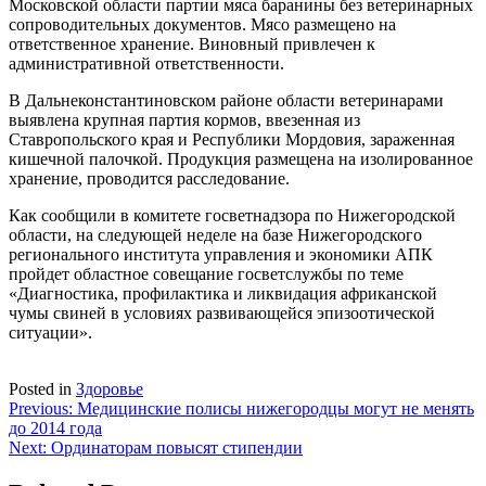
Московской области партии мяса баранины без ветеринарных
сопроводительных документов. Мясо размещено на
ответственное хранение. Виновный привлечен к
административной ответственности.
В Дальнеконстантиновском районе области ветеринарами
выявлена крупная партия кормов, ввезенная из
Ставропольского края и Республики Мордовия, зараженная
кишечной палочкой. Продукция размещена на изолированное
хранение, проводится расследование.
Как сообщили в комитете госветнадзора по Нижегородской
области, на следующей неделе на базе Нижегородского
регионального института управления и экономики АПК
пройдет областное совещание госветслужбы по теме
«Диагностика, профилактика и ликвидация африканской
чумы свиней в условиях развивающейся эпизоотической
ситуации».
Posted in
Здоровье
Навигация
Previous:
Медицинские полисы нижегородцы могут не менять
до 2014 года
по
Next:
Ординаторам повысят стипендии
записям