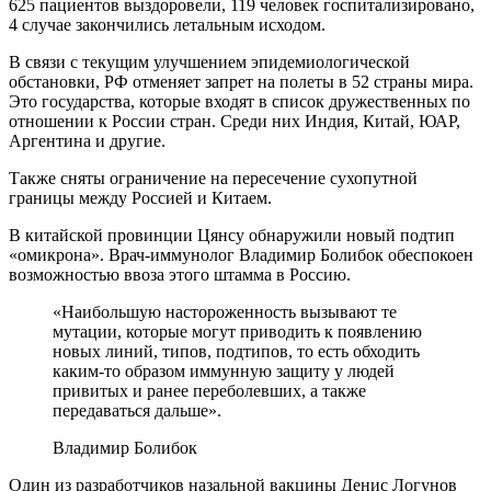
625 пациентов выздоровели, 119 человек госпитализировано,
4 случае закончились летальным исходом.
В связи с текущим улучшением эпидемиологической
обстановки, РФ отменяет запрет на полеты в 52 страны мира.
Это государства, которые входят в список дружественных по
отношении к России стран. Среди них Индия, Китай, ЮАР,
Аргентина и другие.
Также сняты ограничение на пересечение сухопутной
границы между Россией и Китаем.
В китайской провинции Цянсу обнаружили новый подтип
«омикрона». Врач-иммунолог Владимир Болибок обеспокоен
возможностью ввоза этого штамма в Россию.
«Наибольшую настороженность вызывают те
мутации, которые могут приводить к появлению
новых линий, типов, подтипов, то есть обходить
каким-то образом иммунную защиту у людей
привитых и ранее переболевших, а также
передаваться дальше».
Владимир Болибок
Один из разработчиков назальной вакцины Денис Логунов