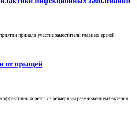
офилактики инфекционных заболеваний
риятии приняли участие заместители главных врачей
ми от прыщей
ка эффективно борется с чрезмерным размножением бактерии