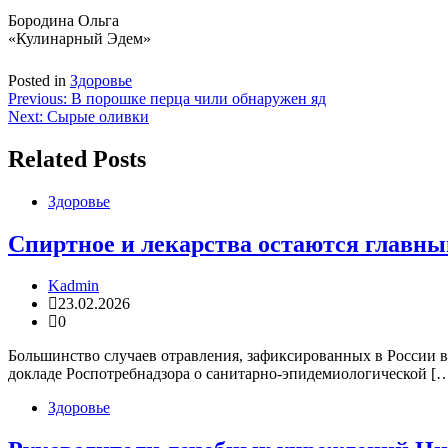
Бородина Ольга
«Кулинарный Эдем»
Posted in
Здоровье
Навигация
Previous:
В порошке перца чили обнаружен яд
Next:
Сырые оливки
по
записям
Related Posts
Здоровье
Спиртное и лекарства остаются главн
Kadmin
23.02.2026
0
Большинство случаев отравления, зафиксированных в России в
докладе Роспотребнадзора о санитарно-эпидемиологической [
Здоровье