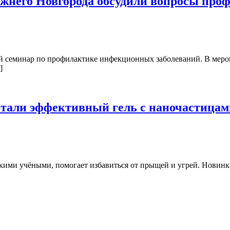
жнего Новгорода обсудили вопросы пр
й семинар по профилактике инфекционных заболеваний. В мероп
]
ботали эффективный гель с наночастица
скими учёными, помогает избавиться от прыщей и угрей. Новин