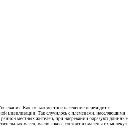
болевания. Как только местное население переходит с
енной цивилизации. Так случилось с племенами, населяющими
и в рацион местных жителей, при нагревании образуют длинные
ительных масел, масло кокоса состоит из маленьких молекул