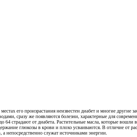
 местах его произрастания неизвестен диабет и многие другие за
водами, сразу же появляются болезни, характерные для соврем
 до 64 страдают от диабета. Растительные масла, которые вошл
ание глюкозы в крови и плохо усваиваются. В отличие от раст
, а непосредственно служат источниками энергии.