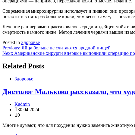
операциями — например, пересадкой кожи, отмечает издание.
Современная микрохирургия использует и пиявок: они проворно
поглотить в пять раз больше крови, чем весит сама», — поясняе
Лечение ран червями практиковалось среди индейцев майя и ав
смертность намного ниже. Метод лечения червями вышел из мо
Posted in
Здоровье
Навигация
Previous:
Яйца больше не считаются вредной пищей
Next:
Американские хирурги впервые выполнили операцию под
по
записям
Related Posts
Здоровье
Диетолог Малькова рассказала, что ху
Kadmin
30.04.2024
0
Многие думают, что для похудения нужно заменить животную п