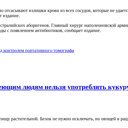
 отсасывают излишки крови из всех сосудов, которые не удаетс
т издание.
стралийских аборигенов. Главный хирург наполеоновской армии п
ды с появлением антибиотиков, сообщает издание.
 контролем портативного томографа
деющим людям нельзя употреблять кукур
ищу растительной. Белок не нужно исключать, но овощей в рац