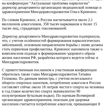
на конференции “Актуальные проблемы наркологии”
директор департамента организации медицинской помощи и
здравоохранения Минздоравсоцразвития Ольга Кривонос.
По словам Кровонос, в России насчитывается около 2,1
миллионов алкоголиков, 358 тысяч наркоманов и более 15
тысяч лиц, страдающих токсикоманией.
Директор департамента Минздравсоцразвития подчеркнула,
что, с учетом особенностей формирования наркологических
заболеваний, основным направлением борьбы с ними должна
стать первичная профилактика. Кривонос напомнила также о
комплексном подходе к формированию здорового образа
жизни населения РФ, разработка которого ведется сейчас в
Минздравсоцразвития.
С приветственным посланием к участникам конференции
обратилась также глава Минздравсоцразвития Татьяна
Голикова. По данным министра, с учетом нелегального
оборота спиртных напитков, потребление алкоголя в России
составляет сейчас около 18 литров чистого спирта на человека
в год (такое количество спирта эквивалентно 90
полулитровым бутылкам водки). По оценкам Всемирной
организации здравоохранения, опасным для здоровья
населения считается потребление алкоголя, превышающее 8