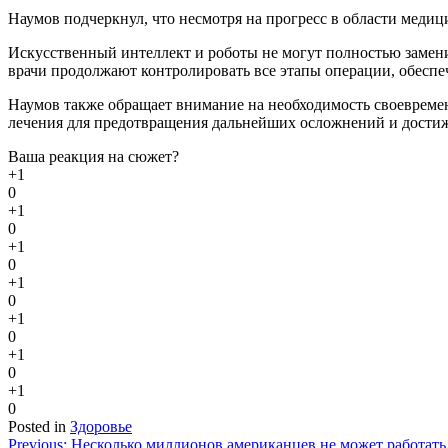
Наумов подчеркнул, что несмотря на прогресс в области меди
Искусственный интеллект и роботы не могут полностью заменит
врачи продолжают контролировать все этапы операции, обеспе
Наумов также обращает внимание на необходимость своевреме
лечения для предотвращения дальнейших осложнений и достиж
Ваша реакция на сюжет?
+1
0
+1
0
+1
0
+1
0
+1
0
+1
0
+1
0
Posted in
Здоровье
Навигация
Previous:
Несколько миллионов американцев не может работать 