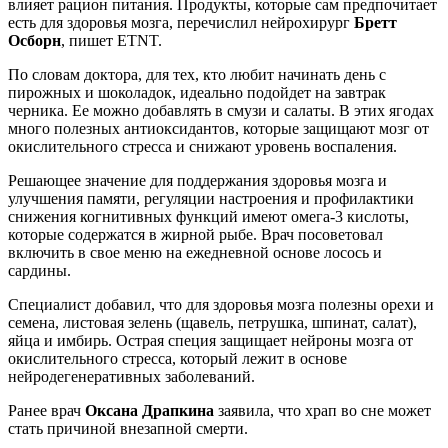
влияет рацион питания. Продукты, которые сам предпочитает
есть для здоровья мозга, перечислил нейрохирург
Бретт
Осборн
, пишет ETNT.
По словам доктора, для тех, кто любит начинать день с
пирожных и шоколадок, идеально подойдет на завтрак
черника. Ее можно добавлять в смузи и салаты. В этих ягодах
много полезных антиоксидантов, которые защищают мозг от
окислительного стресса и снижают уровень воспаления.
Решающее значение для поддержания здоровья мозга и
улучшения памяти, регуляции настроения и профилактики
снижения когнитивных функций имеют омега-3 кислоты,
которые содержатся в жирной рыбе. Врач посоветовал
включить в свое меню на ежедневной основе лосось и
сардины.
Специалист добавил, что для здоровья мозга полезны орехи и
семена, листовая зелень (щавель, петрушка, шпинат, салат),
яйца и имбирь. Острая специя защищает нейроны мозга от
окислительного стресса, который лежит в основе
нейродегенеративных заболеваний.
Ранее врач
Оксана Драпкина
заявила, что храп во сне может
стать причиной внезапной смерти.