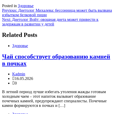
Posted in
Здоровье
Навигация
Previous:
Диетолог Михалева: бессонница может быть вызвана
избытком белковой пищи
по
Next:
Диетолог Войт: овощная диета может привести к
записям
задержкам в развитии у детей
Related Posts
Здоровье
Чай способствует образованию камней
в почках
Kadmin
16.05.2026
0
В летний период лучше избегать утоления жажды готовым
холодным чаем – этот напиток вызывает образование
почечных камней, предупреждают специалисты. Почечные
камни формируются в почках и […]