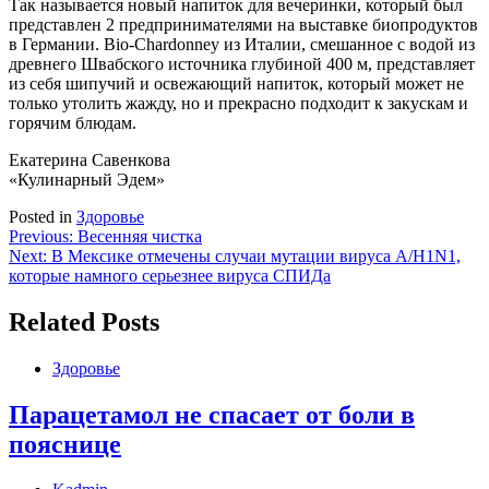
Так называется новый напиток для вечеринки, который был
представлен 2 предпринимателями на выставке биопродуктов
в Германии. Bio-Chardonney из Италии, смешанное с водой из
древнего Швабского источника глубиной 400 м, представляет
из себя шипучий и освежающий напиток, который может не
только утолить жажду, но и прекрасно подходит к закускам и
горячим блюдам.
Екатерина Савенкова
«Кулинарный Эдем»
Posted in
Здоровье
Навигация
Previous:
Весенняя чистка
Next:
В Мексике отмечены случаи мутации вируса А/H1N1,
по
которые намного серьезнее вируса СПИДа
записям
Related Posts
Здоровье
Парацетамол не спасает от боли в
пояснице