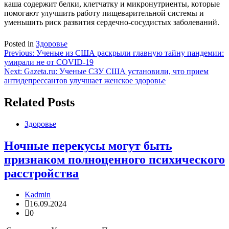
каша содержит белки, клетчатку и микронутриенты, которые
помогают улучшить работу пищеварительной системы и
уменьшить риск развития сердечно-сосудистых заболеваний.
Posted in
Здоровье
Навигация
Previous:
Ученые из США раскрыли главную тайну пандемии:
умирали не от COVID-19
по
Next:
Gazeta.ru: Ученые СЗУ США установили, что прием
записям
антидепрессантов улучшает женское здоровье
Related Posts
Здоровье
Ночные перекусы могут быть
признаком полноценного психического
расстройства
Kadmin
16.09.2024
0