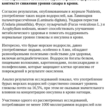
контексте снижения уровня сахара в крови.
Согласно результатам, опубликованным в журнале Nutrients,
употребление таких видов водорослей, как Ламинария
пальчаторассечённая (Laminaria digitata), Ундария перистая
(Undaria pinnatifida), Фукус пузырчатый (Fucus vesiculosus L.) и
Acophyllum nodosum, может способствовать улучшению
метаболического здоровья и помогать поддерживать
нормальные уровни глюкозы и инсулина в крови.
Интересно, что бурые морские водоросли, давно
употребляемые людьми, особенно в Азии, обладают
разнообразными полезными свойствами для здоровья,
включая антидиабетические. Водоросли богаты белком,
пищевыми волокнами, каротиноидами, полисахаридами и
полифенолами, которые защищают клетки организма от
повреждений в результате окисления.
Анализ результатов исследований показал, что употребление
бурых морских водорослей существенно снижает уровень
глюкозы почти на 16,5%, при этом не оказывая значительного
влияния на концентрацию инсулина в крови натощак.
Участники одного из рассмотренных исследований,
потреблявшие не менее 1000 миллиграммов водорослей или