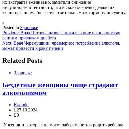
их экстракта ежедневно, заметили снижение
инсулинорезистентности, что в свою очередь сделало их
ткани организма более чувствительными к гормону инсулину.
2
Posted in
Здоровье
Навигация
Previous:
Врач Петрова назвала покалывание в конечностях
ранним признаком диабета
по
Next:
Врач Черемушкин: чрезмерное потребление алкоголя,
записям
может привести к раку печени
Related Posts
Здоровье
Бездетные женщины чаще страдают
алкоголизмом
Kadmin
27.10.2024
0
У женщин, которые не могут забеременеть и родить ребенка,