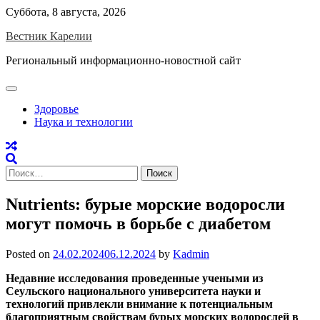
Skip
Суббота, 8 августа, 2026
to
Вестник Карелии
content
Региональный информационно-новостной сайт
Здоровье
Наука и технологии
Найти:
Nutrients: бурые морские водоросли
могут помочь в борьбе с диабетом
Posted on
24.02.2024
06.12.2024
by
Kadmin
Недавние исследования проведенные учеными из
Сеульского национального университета науки и
технологий привлекли внимание к потенциальным
благоприятным свойствам бурых морских водорослей в