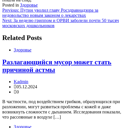
Posted in
Здоровье
Навигация
Previous:
Путин уволил главу Росздравнадзора за
недовольство новым законом о лекарствах
по
Next:
За неделю гриппом и ОРВИ заболели почти 50 тысяч
записям
московских дошкольников
Related Posts
Здоровье
Разлагающийся мусор может стать
причиной астмы
Kadmin
05.12.2024
0
В частности, под воздействием грибков, образующихся при
разложении, могут развиться проблемы с кожей и даже
возникнуть сложности с дыханием. Исследования показали,
что рассеянные в воздухе […]
Здоровье