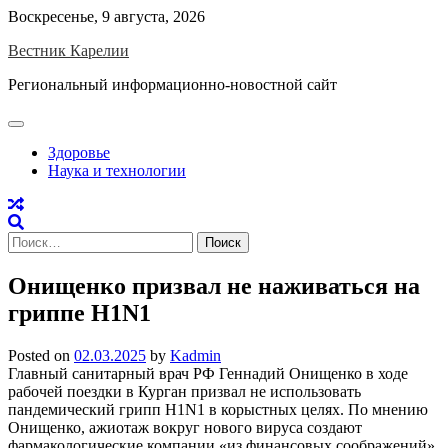
Skip
Воскресенье, 9 августа, 2026
to
Вестник Карелии
content
Региональный информационно-новостной сайт
Здоровье
Наука и технологии
Найти:
Онищенко призвал не наживаться на
гриппе H1N1
Posted on
02.03.2025
by
Kadmin
Главный санитарный врач РФ Геннадий Онищенко в ходе
рабочей поездки в Курган призвал не использовать
пандемический грипп H1N1 в корыстных целях. По мнению
Онищенко, ажиотаж вокруг нового вируса создают
фармакологические компании «из финансовых соображений»,