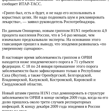
сообщает ИТАР-ТАСС.
«Грипп был, есть и будет, и не надо его использовать в
корыстных целях. Не надо поднимать шум и рекламировать
лекарства», — заявил руководитель Роспотребнадзора.
По данным Онищенко, новым гриппом H1N1 переболело 4,9
процента населения России, что в 5-6 раз меньше, чем
изначально предсказывали эксперты. На основании этого
главсанврач пришел к выводу, что эпидемия развивалась «по
умеренному сценарию».
В настоящее время заболеваемость гриппом и ОРВИ
находится ниже эпидемического порога в 71 субъекте
федерации. С 18 по 24 января превышение этого порога
заболеваемости было зафиксировано только в Республике
Саха (Якутия), а также Оренбургской, Белгородской,
Владимирской, Калужской, Костромской, Кировской и
Свердловской областях.
Новый штамм гриппа H1N1 стал доминировать в структуре
заболеваемости ОРВИ в конце октября 2009 года, когда на его
долю пришлось около трети случаев респираторных
инфекций. К концу декабря 2009 года эпидемия в России
пошла на спад.