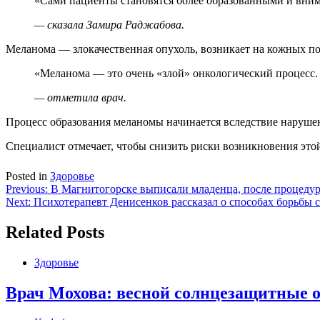
«Сами пациенты становятся более образованными и вним
— сказала Замира Раджабова.
Меланома — злокачественная опухоль, возникает на кожных покр
«Меланома — это очень «злой» онкологический процесс. 
— отметила врач.
Процесс образования меланомы начинается вследствие нарушен
Специалист отмечает, чтобы снизить риски возникновения этой 
Posted in
Здоровье
Навигация
Previous:
В Магнитогорске выписали младенца, после процеду
Next:
Психотерапевт Денисенков рассказал о способах борьбы с
по
записям
Related Posts
Здоровье
Врач Мохова: весной солнцезащитные оч