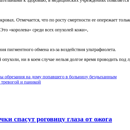
ательными к здоровью, в медицинских учреждениях появляется 
овах. Отмечается, что по росту смертности ее опережает только
Это «королева» среди всех опухолей кожи»,
ия пигментного обмена из-за воздействия ультрафиолета.
опухоли, ни в коем случае нельзя долгое время проводить под л
ры обрезания на дому попавшего в больницу бездыханным
 тревогой и паникой
ки спасут роговицу глаза от ожога