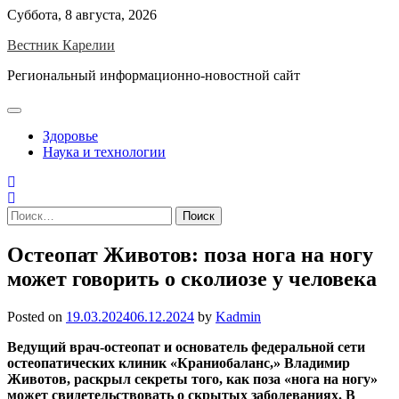
Skip
Суббота, 8 августа, 2026
to
Вестник Карелии
content
Региональный информационно-новостной сайт
Здоровье
Наука и технологии
Найти:
Остеопат Животов: поза нога на ногу
может говорить о сколиозе у человека
Posted on
19.03.2024
06.12.2024
by
Kadmin
Ведущий врач-остеопат и основатель федеральной сети
остеопатических клиник «Краниобаланс,» Владимир
Животов, раскрыл секреты того, как поза «нога на ногу»
может свидетельствовать о скрытых заболеваниях. В