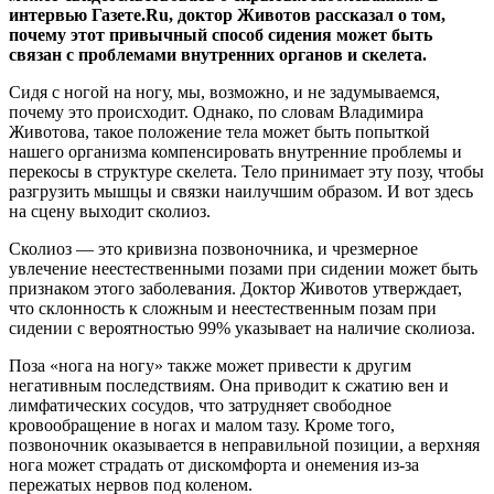
интервью Газете.Ru, доктор Животов рассказал о том,
почему этот привычный способ сидения может быть
связан с проблемами внутренних органов и скелета.
Сидя с ногой на ногу, мы, возможно, и не задумываемся,
почему это происходит. Однако, по словам Владимира
Животова, такое положение тела может быть попыткой
нашего организма компенсировать внутренние проблемы и
перекосы в структуре скелета. Тело принимает эту позу, чтобы
разгрузить мышцы и связки наилучшим образом. И вот здесь
на сцену выходит сколиоз.
Сколиоз — это кривизна позвоночника, и чрезмерное
увлечение неестественными позами при сидении может быть
признаком этого заболевания. Доктор Животов утверждает,
что склонность к сложным и неестественным позам при
сидении с вероятностью 99% указывает на наличие сколиоза.
Поза «нога на ногу» также может привести к другим
негативным последствиям. Она приводит к сжатию вен и
лимфатических сосудов, что затрудняет свободное
кровообращение в ногах и малом тазу. Кроме того,
позвоночник оказывается в неправильной позиции, а верхняя
нога может страдать от дискомфорта и онемения из-за
пережатых нервов под коленом.