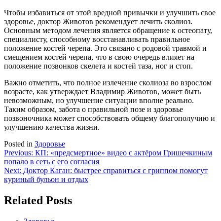
Чтобы избавиться от этой вредной привычки и улучшить свое
здоровье, доктор Животов рекомендует лечить сколиоз.
Основным методом лечения является обращение к остеопату,
специалисту, способному восстанавливать правильное
положение костей черепа. Это связано с родовой травмой и
смещением костей черепа, что в свою очередь влияет на
положение позвонков скелета и костей таза, ног и стоп.
Важно отметить, что полное излечение сколиоза во взрослом
возрасте, как утверждает Владимир Животов, может быть
невозможным, но улучшение ситуации вполне реально.
Таким образом, забота о правильной позе и здоровье
позвоночника может способствовать общему благополучию и
улучшению качества жизни.
Posted in
Здоровье
Навигация
Previous:
КП: «предсмертное» видео с актёром Гришечкиным
попало в сеть с его согласия
по
Next:
Доктор Каган: быстрее справиться с гриппом помогут
записям
куриный бульон и отдых
Related Posts