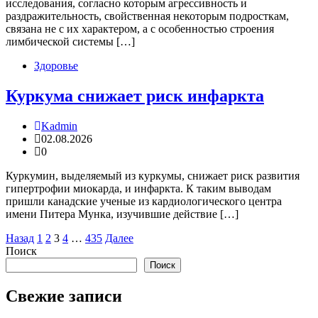
исследования, согласно которым агрессивность и
раздражительность, свойственная некоторым подросткам,
связана не с их характером, а с особенностью строения
лимбической системы […]
Здоровье
Куркума снижает риск инфаркта
Kadmin
02.08.2026
0
Куркумин, выделяемый из куркумы, снижает риск развития
гипертрофии миокарда, и инфаркта. К таким выводам
пришли канадские ученые из кардиологического центра
имени Питера Мунка, изучившие действие […]
Пагинация
Назад
1
2
3
4
…
435
Далее
Поиск
записей
Поиск
Свежие записи