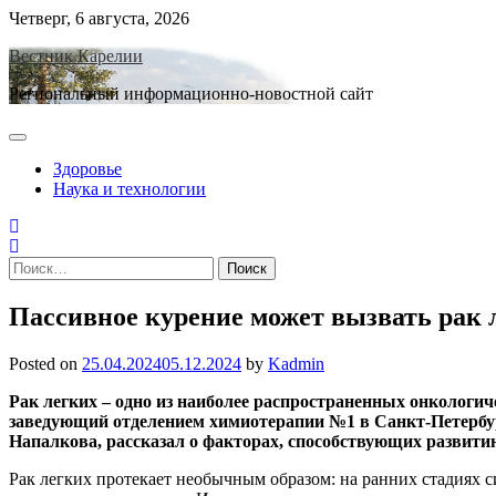
Skip
Четверг, 6 августа, 2026
to
Вестник Карелии
content
Региональный информационно-новостной сайт
Здоровье
Наука и технологии
Найти:
Пассивное курение может вызвать рак л
Posted on
25.04.2024
05.12.2024
by
Kadmin
Рак легких – одно из наиболее распространенных онкологич
заведующий отделением химиотерапии №1 в Санкт-Петербу
Напалкова, рассказал о факторах, способствующих развитию
Рак легких протекает необычным образом: на ранних стадиях с