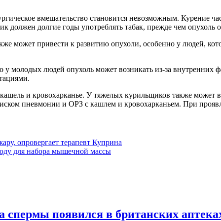
рургическое вмешательство становится невозможным. Курение час
ик должен долгие годы употреблять табак, прежде чем опухоль о
акже может привести к развитию опухоли, особенно у людей, кот
 но у молодых людей опухоль может возникать из-за внутренних 
утациями.
ашель и кровохарканье. У тяжелых курильщиков также может во
ском пневмонии и ОРЗ с кашлем и кровохарканьем. При проявл
жару, опровергает терапевт Куприна
воду для набора мышечной массы
а спермы появился в британских аптека