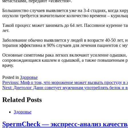
метастазами, передают «Известия«.
Большинство случаев выявляется уже на 3-4 стадиях, когда хи
опухоли требуется значительное количество времени – курильщ
Такой процесс может занимать до 64 лет. Пассивное курение т
лет.
Заболевание обычно выявляется у людей в возрасте 40-50 лет,
терапия эффективна в 90% случаев для лечения пациентов с м
Основные симптомы рака легких включают усиление одышки, к
сопровождающаяся кашлем и одышкой, а также повышенным ри
врачу.
Posted in
Здоровье
Навигация
Previous:
Миф о том, что мороженое может вызвать простуду в 
Next:
Диетолог Данн советует мужчинам употреблять белок и 
по
записям
Related Posts
Здоровье
SpermCheck — экспресс-анализ качеств