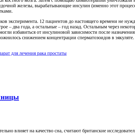
ки костного мозга. Затем с помощью химиотерапии уничтожали 
лудочной железы, вырабатывающие инсулин (именно этот процесс
тками.
ков эксперимента. 12 пациентов до настоящего времени не нужд
 трое – два года, а остальные – год назад. Остальным через нек
 смогли избавиться от инсулиновой зависимости после назначен
сложнилось снижением концентрации сперматозоидов в эякуляте.
рат для лечения рака простаты
онницы
льно влияет на качество сна, считают британские исследовател