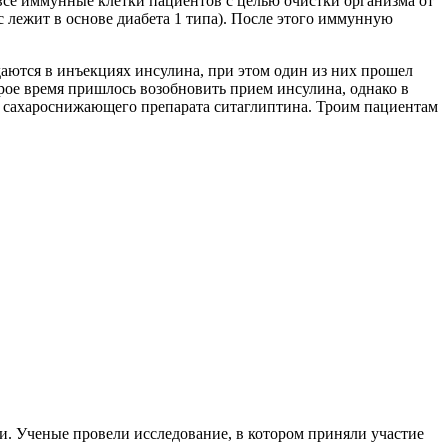
все иммунные клетки пациентов с целью очистки организма от
 лежит в основе диабета 1 типа). После этого иммунную
аются в инъекциях инсулина, при этом один из них прошел
оторое время пришлось возобновить прием инсулина, однако в
ия сахароснижающего препарата ситаглиптина. Троим пациентам
и. Ученые провели исследование, в котором приняли участие