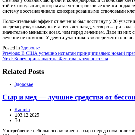
Сначала у больных забирали и консервировали стволовые клет
той их популяции, которая атакует островковые клетки подже
систему восстанавливали консервированными стволовыми кле
Положительный эффект от лечения был достигнут у 20 участни
«перезагрузку» иммунитета пять лет назад, четверо – три года,
значительно меньших дозах, чем перед лечением. Двое из них
лечение не помогло. У девяти участников эксперимента оно о
Posted in
Здоровье
Навигация
Previous:
В США успешно испытан принципиально новый препа
Next:
Корея приглашает на Фестиваль зеленого чая
по
записям
Related Posts
Здоровье
Сыр и мед — лучшие средства от бесс
Kadmin
03.12.2025
0
Употребление небольшого количества сыра перед сном положите