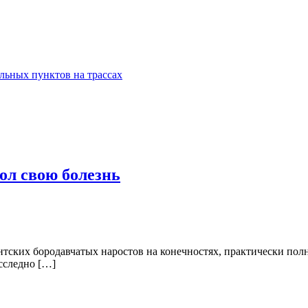
ельных пунктов на трассах
ол свою болезнь
тских бородавчатых наростов на конечностях, практически полн
сследно […]