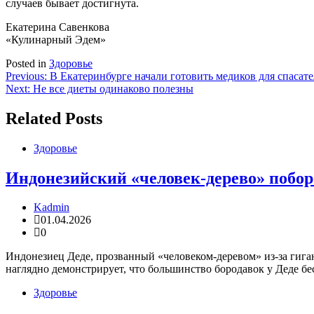
случаев бывает достигнута.
Екатерина Савенкова
«Кулинарный Эдем»
Posted in
Здоровье
Навигация
Previous:
В Екатеринбурге начали готовить медиков для спасат
Next:
Не все диеты одинаково полезны
по
записям
Related Posts
Здоровье
Индонезийский «человек-дерево» побор
Kadmin
01.04.2026
0
Индонезиец Деде, прозванный «человеком-деревом» из-за гиган
наглядно демонстрирует, что большинство бородавок у Деде бе
Здоровье