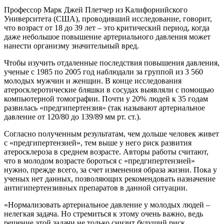
Профессор Марк Джей Плетчер из Калифорнийского
Университета (США), проводивший исследование, говорит,
что возраст от 18 до 39 лет – это критический период, когда
даже небольшое повышение артериального давления может
нанести организму значительный вред.
Чтобы изучить отдаленные последствия повышения давления,
ученые с 1985 по 2005 год наблюдали за группой из 3 560
молодых мужчин и женщин. В конце исследования
атеросклеротические бляшки в сосудах выявляли с помощью
компьютерной томографии. Почти у 20% людей к 35 годам
развилась «предгипертензия» (так называют артериальное
давление от 120/80 до 139/89 мм рт. ст.).
Согласно полученным результатам, чем дольше человек живет
с «предгипертензией», тем выше у него риск развития
атеросклероза в среднем возрасте. Авторы работы считают,
что в молодом возрасте бороться с «предгипертензией»
нужно, прежде всего, за счет изменения образа жизни. Пока у
ученых нет данных, позволяющих рекомендовать назначение
антигипертензивных препаратов в данной ситуации.
«Нормализовать артериальное давление у молодых людей –
нелегкая задача. Но стремиться к этому очень важно, ведь
решение этой задачи не только снизит будущий риск