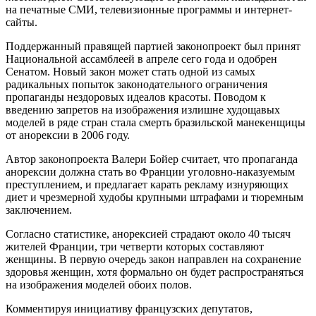
на печатные СМИ, телевизионные программы и интернет-
сайты.
Поддержанный правящей партией законопроект был принят
Национальной ассамблеей в апреле сего года и одобрен
Сенатом. Новый закон может стать одной из самых
радикальных попыток законодательного ограничения
пропаганды нездоровых идеалов красоты. Поводом к
введению запретов на изображения излишне худощавых
моделей в ряде стран стала смерть бразильской манекенщицы
от анорексии в 2006 году.
Автор законопроекта Валери Бойер считает, что пропаганда
анорексии должна стать во Франции уголовно-наказуемым
преступлением, и предлагает карать рекламу изнуряющих
диет и чрезмерной худобы крупными штрафами и тюремным
заключением.
Согласно статистике, анорексией страдают около 40 тысяч
жителей Франции, три четверти которых составляют
женщины. В первую очередь закон направлен на сохранение
здоровья женщин, хотя формально он будет распространяться
на изображения моделей обоих полов.
Комментируя инициативу французских депутатов,