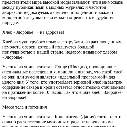
представители мира высокой моды заявляют, что взаимосвязь
между публикациями в модных журналах и частотой
анорексии недоказуема, а степень истощенности каждой
конкретной девушки невозможно определить в судебном
порядке.
Хлеб «Здоровье» – на здоровье!
Хлеб из муки грубого помола с отрубями, из расплющенных,
немолотых зерен, который пользуется большой
популярностью в нашей стране, недаром называют хлебом
«Здоровье».
Ученые из университета в Лунде (Швеция), проводившие
специальные исследования, пришли к выводу, что такой хлеб
из ржи или ячменя является «идеальной программой» для
целого дня. У того, кто употребляет зерновой хлеб на завтрак,
содержание сахара в крови остается относительно стабильным
на протяжении более 10 часов. Так что ешьте хлеб «Здоровье»
на здоровье!
Масса тела и потенция
Ученые из университета в Копенгагене (Дания) считают, что
сильно растолстевшие мужчины страдают нарушениями
эрекции в три раза чаще, чем их ровесники с нормальным