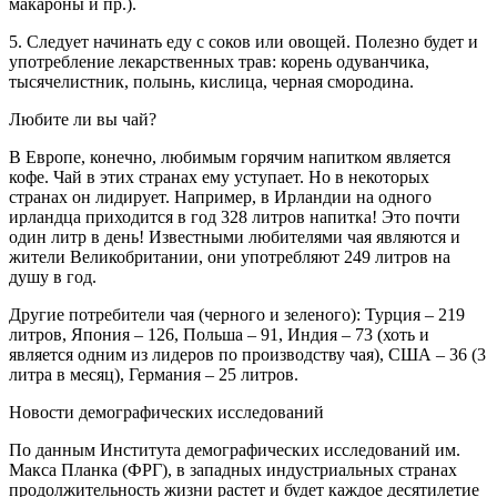
макароны и пр.).
5. Следует начинать еду с соков или овощей. Полезно будет и
употребление лекарственных трав: корень одуванчика,
тысячелистник, полынь, кислица, черная смородина.
Любите ли вы чай?
В Европе, конечно, любимым горячим напитком является
кофе. Чай в этих странах ему уступает. Но в некоторых
странах он лидирует. Например, в Ирландии на одного
ирландца приходится в год 328 литров напитка! Это почти
один литр в день! Известными любителями чая являются и
жители Великобритании, они употребляют 249 литров на
душу в год.
Другие потребители чая (черного и зеленого): Турция – 219
литров, Япония – 126, Польша – 91, Индия – 73 (хоть и
является одним из лидеров по производству чая), США – 36 (3
литра в месяц), Германия – 25 литров.
Новости демографических исследований
По данным Института демографических исследований им.
Макса Планка (ФРГ), в западных индустриальных странах
продолжительность жизни растет и будет каждое десятилетие