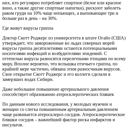
них, кто регулярно потребляет спиртное (белое или красное
вино, а также другие спиртные напитки), рискуют заболеть
раком груди на 10% чаще непьющих, а выпивающие три и
больше раз в день – на 30%.
Где живут вирусы гриппа
Доктор Скотт Роджерс из университета в штате Огайо (США)
утверждает, что замороженные во льдах северных морей
вирусы гриппа десятилетиями остаются потенциальными
носителями инфекций и возбудителями эпидемий. С
оттепелью вирусы разносятся перелетными птицами по всему
миру. Вполне вероятно, что вспышка птичьего гриппа, по
крайней мере частично, обязана этим разносчикам вирусов.
Свое открытие Скотт Роджерс и его коллеги сделали в
замерзших водах Сибири.
Даже небольшое повышение артериального давления
способствует образованию атеросклеротических бляшек
По данным нового исследования, у молодых мужчин и
женщин со слегка повышенным артериальным давлением
чаще развивается атеросклероз сосудов. Атеросклеротические
бляшки сосудов – важнейший фактор риска инфарктов и
инсультов.