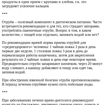
продукты в один прием с крупами и хлебом, т.к. это
затрудняет усвоение кальция.
***
Отруби – полезный компонент в диетическом питании. Часто
встречаются рекомендации и для тех, кто страдает запорами,
употреблять пшеничные отруби. Вопрос в том, в каком
количестве, с пищей или отдельно, запивать водой или нет?
По рекомендации врачей норма приема отрубей для
«среднездорового» человека: 1 чайная ложка 3 раза в день
первые две недели, 1 столовая ложка 3 раза в день до
нормализации работы кишечника, затем для закрепления
результата по 2 чайные ложки в день еще некоторое время.
Предварительно отруби запаривают кипятком, через 20 минут
воду сливают, а кашицу добавляют в пищу или едят так,
запивая водой.
При обострении язвенной болезни отруби противопоказаны.
В период лечения отрубями нужно пить побольше воды.
***
При заболеваниях печени врачи-диетологи рекомендуют
налегать на баклажаны, землянику, грецкие орехи, щавель и,