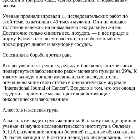
весом.
Ученые проанализировали 11 исследовательских работ по
этой теме, охвативших 40 тысяч мужчин. Они не лишают
толстяков надежды на нормальную сексуальную жизнь.
Достаточно только снизить вес, похудеть — и все придет в
норму. Кроме того, всем известно, что избыточный вес
провоцирует диабет и закупорку сосудов.
Союзники в борьбе против рака
Кто регулярно ест редиску, редьку и брокколи, снижает риск
подвергнуться заболеванию раком мочевого пузыря на 29%. К
такому выводу пришли американские исследователи,
опубликовавшие свою статью в онкологическом журнале
“International Journal of Cancer”. Все дело в том, что эти овощи
содержат горчичные масла, противодействующие
онкологическим заболеваниям.
Алкоголь и женская грудь
Алкоголь не щадит грудь женщины. К такому выводу пришли
ученые из научно-исследовательского института в Окленде
(США), изучившие истории болезней и данные образа жизни
70 тысяч женщин за 8-летний период их обследования. Те из