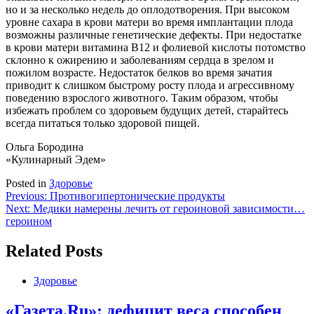
но и за несколько недель до оплодотворения. При высоком
уровне сахара в крови матери во время имплантации плода
возможны различные генетические дефекты. При недостатке
в крови матери витамина В12 и фолиевой кислоты потомство
склонно к ожирению и заболеваниям сердца в зрелом и
пожилом возрасте. Недостаток белков во время зачатия
приводит к слишком быстрому росту плода и агрессивному
поведению взрослого животного. Таким образом, чтобы
избежать проблем со здоровьем будущих детей, старайтесь
всегда питаться только здоровой пищей.
Ольга Бородина
«Кулинарный Эдем»
Posted in
Здоровье
Навигация
Previous:
Противогипертонические продукты
Next:
Медики намерены лечить от героиновой зависимости…
по
героином
записям
Related Posts
Здоровье
«Газета.Ru»: дефицит веса способен