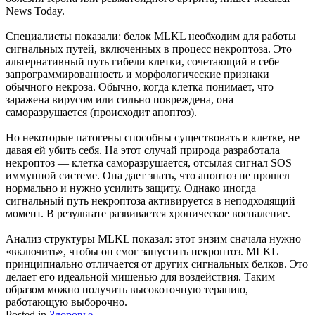
News Today.
Специалисты показали: белок MLKL необходим для работы
сигнальных путей, включенных в процесс некроптоза. Это
альтернативный путь гибели клетки, сочетающий в себе
запрограммированность и морфологические признаки
обычного некроза. Обычно, когда клетка понимает, что
заражена вирусом или сильно повреждена, она
саморазрушается (происходит апоптоз).
Но некоторые патогены способны существовать в клетке, не
давая ей убить себя. На этот случай природа разработала
некроптоз — клетка саморазрушается, отсылая сигнал SOS
иммунной системе. Она дает знать, что апоптоз не прошел
нормально и нужно усилить защиту. Однако иногда
сигнальный путь некроптоза активируется в неподходящий
момент. В результате развивается хроническое воспаление.
Анализ структуры MLKL показал: этот энзим сначала нужно
«включить», чтобы он смог запустить некроптоз. MLKL
принципиально отличается от других сигнальных белков. Это
делает его идеальной мишенью для воздействия. Таким
образом можно получить высокоточную терапию,
работающую выборочно.
Posted in
Здоровье