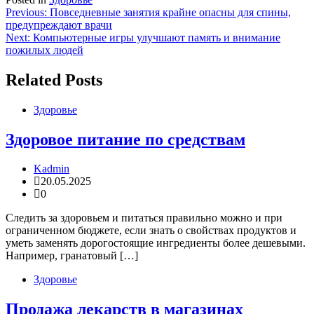
Навигация
Previous:
Повседневные занятия крайне опасны для спины,
предупреждают врачи
по
Next:
Компьютерные игры улучшают память и внимание
записям
пожилых людей
Related Posts
Здоровье
Здоровое питание по средствам
Kadmin
20.05.2025
0
Следить за здоровьем и питаться правильно можно и при
ограниченном бюджете, если знать о свойствах продуктов и
уметь заменять дорогостоящие ингредиенты более дешевыми.
Например, гранатовый […]
Здоровье
Продажа лекарств в магазинах