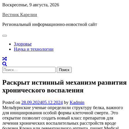
Skip
Воскресенье, 9 августа, 2026
to
Вестник Карелии
content
Региональный информационно-новостной сайт
Здоровье
Наука и технологии
Найти:
Раскрыт истинный механизм развития
хронического воспаления
Posted on
28.09.2024
05.12.2024
by
Kadmin
Мельбурнские ученые определили структуру белка, важного
для инициирования особой формы клеточной смерти. Это
открытие позволит создать новый класс препаратов для
лечения хронических воспалительных расстройств вроде
болезни Крона или ревматоидного артрита, пишет Medical