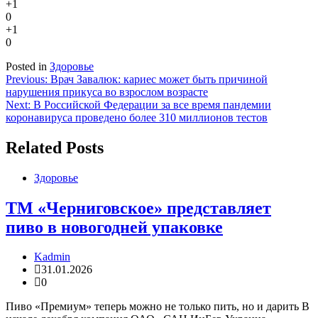
+1
0
+1
0
Posted in
Здоровье
Навигация
Previous:
Врач Завалюк: кариес может быть причиной
нарушения прикуса во взрослом возрасте
по
Next:
В Российской Федерации за все время пандемии
записям
коронавируса проведено более 310 миллионов тестов
Related Posts
Здоровье
ТМ «Черниговское» представляет
пиво в новогодней упаковке
Kadmin
31.01.2026
0
Пиво «Премиум» теперь можно не только пить, но и дарить В