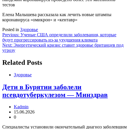
тестов
Елена Малышева рассказала как лечить новые штампы
коронавируса «омикрон» и «кентавр»
Posted in
Здоровье
Навигация
Previous:
Ученые США определили заболевания, которые
будут прогрессировать из-за ухудшения климата
по
Next:
Энергетический кризис ставит здоровье британцев под
записям
угрозу
Related Posts
Здоровье
Дети в Бурятии заболели
псевдотуберкулезом — Минздрав
Kadmin
15.06.2026
0
Специалисты установили окончательный диагноз заболевшим