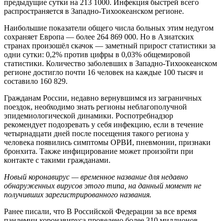
предыдущие сутки на 213 1000. Инфекция быстрей всего
распространяется в Западно-Тихоокеанском регионе.
Наибольшие показатели общего числа больных этим недугом
сохраняет Европа — более 264 869 000. Но в Азиатских
странах произошёл скачок — заметный прирост статистики за
одни сутки: 0,2% против цифры в 0,03% общемировой
статистики. Количество заболевших в Западно-Тихоокеанском
регионе достигло почти 16 человек на каждые 100 тысяч и
составило 160 829.
Гражданам России, недавно вернувшимся из заграничных
поездок, необходимо знать регионы неблагополучной
эпидемиологической динамики. Роспотребнадзор
рекомендует подозревать у себя инфекцию, если в течение
четырнадцати дней после посещения такого региона у
человека появились симптомы ОРВИ, пневмонии, признаки
бронхита. Также инфицирование может произойти при
контакте с такими гражданами.
Новый коронавирус — временное название для недавно
обнаруженных вирусов этого типа, на данный момент не
получивших зарегистрированного названия.
Ранее писали, что В Российской Федерации за все время
пандемии коронавируса проведено более 310 миллионов