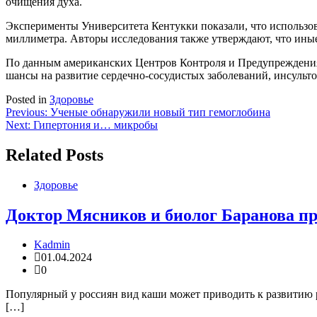
очищения духа.
Эксперименты Университета Кентукки показали, что использов
миллиметра. Авторы исследования также утверждают, что иные
По данным американских Центров Контроля и Предупреждения
шансы на развитие сердечно-сосудистых заболеваний, инсульто
Posted in
Здоровье
Навигация
Previous:
Ученые обнаружили новый тип гемоглобина
Next:
Гипертония и… микробы
по
записям
Related Posts
Здоровье
Доктор Мясников и биолог Баранова пр
Kadmin
01.04.2024
0
Популярный у россиян вид каши может приводить к развитию р
[…]