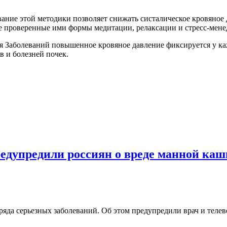
ание этой методики позволяет снижать систалическое кровяное 
 проверенные ими формы медитации, релаксации и стресс-менед
 Заболеваний повышенное кровяное давление фиксируется у к
в и болезней почек.
едупредили россиян о вреде манной каш
яда серьезных заболеваний. Об этом предупредили врач и теле