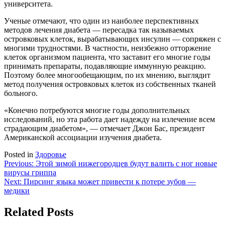
университета.
Ученые отмечают, что один из наиболее перспективных
методов лечения диабета — пересадка так называемых
островковых клеток, вырабатывающих инсулин — сопряжен с
многими трудностями. В частности, неизбежно отторжение
клеток организмом пациента, что заставит его многие годы
принимать препараты, подавляющие иммунную реакцию.
Поэтому более многообещающим, по их мнению, выглядит
метод получения островковых клеток из собственных тканей
больного.
«Конечно потребуются многие годы дополнительных
исследований, но эта работа дает надежду на излечение всем
страдающим диабетом», — отмечает Джон Бас, президент
Американской ассоциации изучения диабета.
Posted in
Здоровье
Навигация
Previous:
Этой зимой нижегородцев будут валить с ног новые
вирусы гриппа
по
Next:
Пирсинг языка может привести к потере зубов —
записям
медики
Related Posts