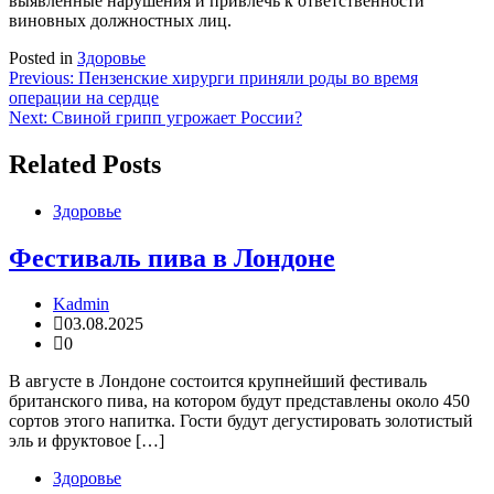
выявленные нарушения и привлечь к ответственности
виновных должностных лиц.
Posted in
Здоровье
Навигация
Previous:
Пензенские хирурги приняли роды во время
операции на сердце
по
Next:
Свиной грипп угрожает России?
записям
Related Posts
Здоровье
Фестиваль пива в Лондоне
Kadmin
03.08.2025
0
В августе в Лондоне состоится крупнейший фестиваль
британского пива, на котором будут представлены около 450
сортов этого напитка. Гости будут дегустировать золотистый
эль и фруктовое […]
Здоровье