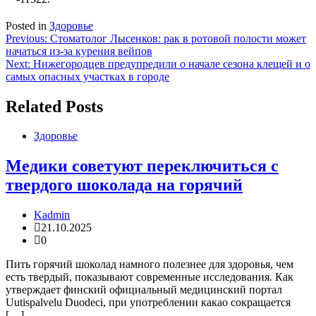
Posted in
Здоровье
Навигация
Previous:
Стоматолог Лысенков: рак в ротовой полости может
начаться из-за курения вейпов
по
Next:
Нижегородцев предупредили о начале сезона клещей и о
записям
самых опасных участках в городе
Related Posts
Здоровье
Медики советуют переключиться с
твердого шоколада на горячий
Kadmin
21.10.2025
0
Пить горячий шоколад намного полезнее для здоровья, чем
есть твердый, показывают современные исследования. Как
утверждает финский официальный медицинский портал
Uutispalvelu Duodeci, при употреблении какао сокращается
[…]