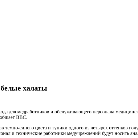
 белые халаты
кода для медработников и обслуживающего персонала медицинс
ообщает BBC.
нов темно-синего цвета и туники одного из четырех оттенков гол
онал и технические работники медучреждений будут носить ана