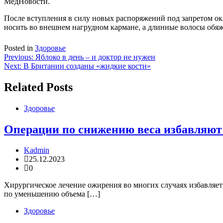
МедНовости.
После вступления в силу новых распоряжений под запретом ока
носить во внешнем нагрудном кармане, а длинные волосы обяж
Posted in
Здоровье
Навигация
Previous:
Яблоко в день – и доктор не нужен
Next:
В Британии созданы «жидкие кости»
по
записям
Related Posts
Здоровье
Операции по снижению веса избавляют 
Kadmin
25.12.2023
0
Хирургическое лечение ожирения во многих случаях избавляет
по уменьшению объема […]
Здоровье