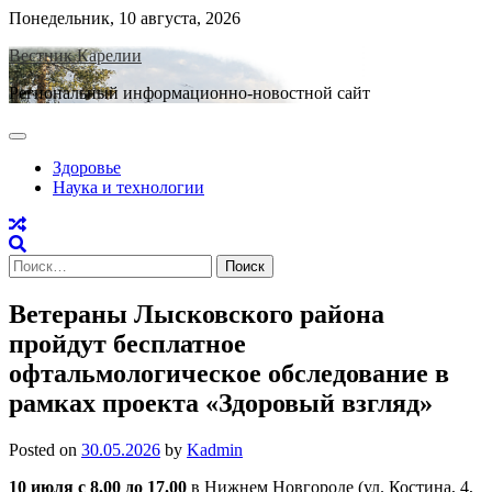
Skip
Понедельник, 10 августа, 2026
to
Вестник Карелии
content
Региональный информационно-новостной сайт
Здоровье
Наука и технологии
Найти:
Ветераны Лысковского района
пройдут бесплатное
офтальмологическое обследование в
рамках проекта «Здоровый взгляд»
Posted on
30.05.2026
by
Kadmin
10 июля с 8.00 до 17.00
в Нижнем Новгороде (ул. Костина, 4,