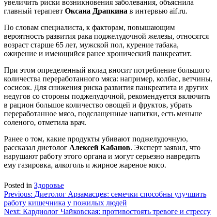
увеличить риски возникновения заболевания, объяснила
главный терапевт
Оксана Драпкина
в интервью aif.ru.
По словам специалиста, к факторам, повышающим
вероятность развития рака поджелудочной железы, относятся
возраст старше 65 лет, мужской пол, курение табака,
ожирение и имеющийся ранее хронический панкреатит.
При этом определенный вклад вносит потребление большого
количества переработанного мяса: например, колбас, ветчины,
сосисок. Для снижения риска развития панкреатита и других
недугов со стороны поджелудочной, рекомендуется включить
в рацион большое количество овощей и фруктов, убрать
переработанное мясо, подслащенные напитки, есть меньше
соленого, отметила врач.
Ранее о том, какие продукты убивают поджелудочную,
рассказал диетолог
Алексей Кабанов
. Эксперт заявил, что
нарушают работу этого органа и могут серьезно навредить
ему газировка, алкоголь и жирное жареное мясо.
Posted in
Здоровье
Навигация
Previous:
Диетолог Арзамасцев: семечки способны улучшить
работу кишечника у пожилых людей
по
Next:
Кардиолог Чайковская: противостоять тревоге и стрессу