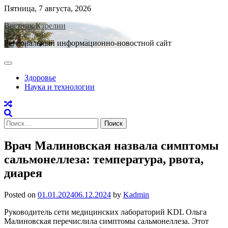
Skip
Пятница, 7 августа, 2026
to
Вестник Карелии
content
Региональный информационно-новостной сайт
Здоровье
Наука и технологии
Найти:
Врач Малиновская назвала симптомы
сальмонеллеза: температура, рвота,
диарея
Posted on
01.01.2024
06.12.2024
by
Kadmin
Руководитель сети медицинских лабораторий KDL Ольга
Малиновская перечислила симптомы сальмонеллеза. Этот