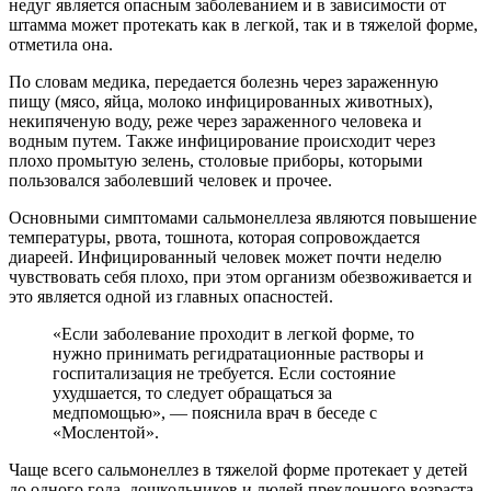
недуг является опасным заболеванием и в зависимости от
штамма может протекать как в легкой, так и в тяжелой форме,
отметила она.
По словам медика, передается болезнь через зараженную
пищу (мясо, яйца, молоко инфицированных животных),
некипяченую воду, реже через зараженного человека и
водным путем. Также инфицирование происходит через
плохо промытую зелень, столовые приборы, которыми
пользовался заболевший человек и прочее.
Основными симптомами сальмонеллеза являются повышение
температуры, рвота, тошнота, которая сопровождается
диареей. Инфицированный человек может почти неделю
чувствовать себя плохо, при этом организм обезвоживается и
это является одной из главных опасностей.
«Если заболевание проходит в легкой форме, то
нужно принимать регидратационные растворы и
госпитализация не требуется. Если состояние
ухудшается, то следует обращаться за
медпомощью», — пояснила врач в беседе с
«Мослентой».
Чаще всего сальмонеллез в тяжелой форме протекает у детей
до одного года, дошкольников и людей преклонного возраста,