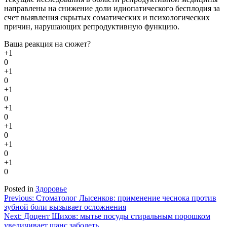
направлены на снижение доли идиопатического бесплодия за
счет выявления скрытых соматических и психологических
причин, нарушающих репродуктивную функцию.
Ваша реакция на сюжет?
+1
0
+1
0
+1
0
+1
0
+1
0
+1
0
+1
0
Posted in
Здоровье
Навигация
Previous:
Стоматолог Лысенков: применение чеснока против
зубной боли вызывает осложнения
по
Next:
Доцент Шихов: мытье посуды стиральным порошком
записям
увеличивает шанс заболеть