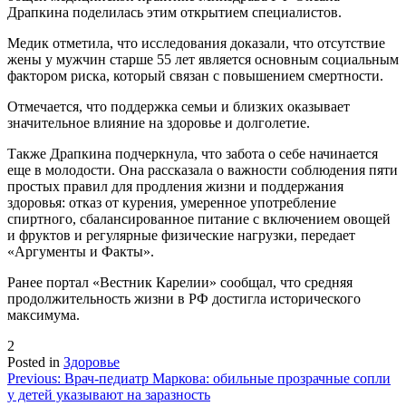
Драпкина поделилась этим открытием специалистов.
Медик отметила, что исследования доказали, что отсутствие
жены у мужчин старше 55 лет является основным социальным
фактором риска, который связан с повышением смертности.
Отмечается, что поддержка семьи и близких оказывает
значительное влияние на здоровье и долголетие.
Также Драпкина подчеркнула, что забота о себе начинается
еще в молодости. Она рассказала о важности соблюдения пяти
простых правил для продления жизни и поддержания
здоровья: отказ от курения, умеренное употребление
спиртного, сбалансированное питание с включением овощей
и фруктов и регулярные физические нагрузки, передает
«Аргументы и Факты».
Ранее портал «Вестник Карелии» сообщал, что средняя
продолжительность жизни в РФ достигла исторического
максимума.
2
Posted in
Здоровье
Навигация
Previous:
Врач-педиатр Маркова: обильные прозрачные сопли
у детей указывают на заразность
по