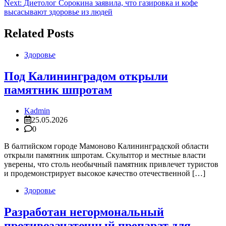
Next:
Диетолог Сорокина заявила, что газировка и кофе
записям
высасывают здоровье из людей
Related Posts
Здоровье
Под Калининградом открыли
памятник шпротам
Kadmin
25.05.2026
0
В балтийском городе Мамоново Калининградской области
открыли памятник шпротам. Скульптор и местные власти
уверены, что столь необычный памятник привлечет туристов
и продемонстрирует высокое качество отечественной […]
Здоровье
Разработан негормональный
противозачаточный препарат для