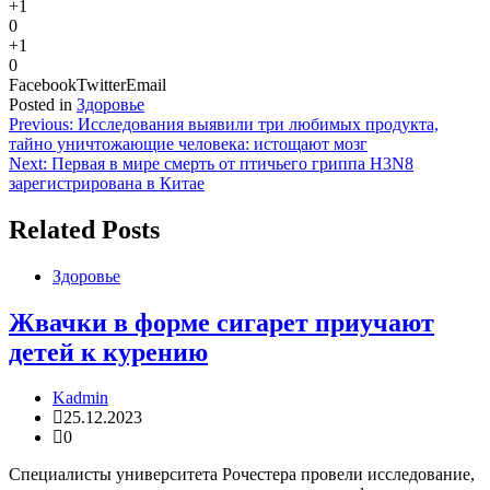
+1
0
+1
0
Facebook
Twitter
Email
Posted in
Здоровье
Навигация
Previous:
Исследования выявили три любимых продукта,
тайно уничтожающие человека: истощают мозг
по
Next:
Первая в мире смерть от птичьего гриппа H3N8
записям
зарегистрирована в Китае
Related Posts
Здоровье
Жвачки в форме сигарет приучают
детей к курению
Kadmin
25.12.2023
0
Специалисты университета Рочестера провели исследование,