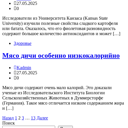
27.05.2025
0
Исследователи из Университета Канзаса (Kansas State
University) изучили полезные свойства сладкого картофеля
или батата. Оказалось, что его фиолетовая разновидность
содержит большое количество антиоксидантов и может […]
Здоровье
Мясо дичи особенно низкокалорийно
Kadmin
27.05.2025
0
Мясо дичи содержит очень мало калорий. Это доказали
ученые из Исследовательского Института Биологии
Сельскохозяйственных Животных в Думмерсторфе
(Германия). Такое мясо отличается низким содержанием жира
и […]
Пагинация
Назад
1
2
3
…
13
Далее
Поиск
записей