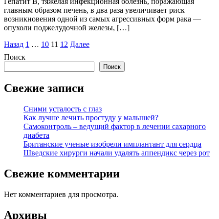
Гепатит B, тяжелая инфекционная болезнь, поражающая
главным образом печень, в два раза увеличивает риск
возникновения одной из самых агрессивных форм рака —
опухоли поджелудочной железы, […]
Пагинация
Назад
1
…
10
11
12
Далее
записей
Поиск
Поиск
Свежие записи
Сними усталость с глаз
Как лучше лечить простуду у малышей?
Самоконтроль – ведущий фактор в лечении сахарного
диабета
Британские ученые изобрели имплантант для сердца
Шведские хирурги начали удалять аппендикс через рот
Свежие комментарии
Нет комментариев для просмотра.
Архивы