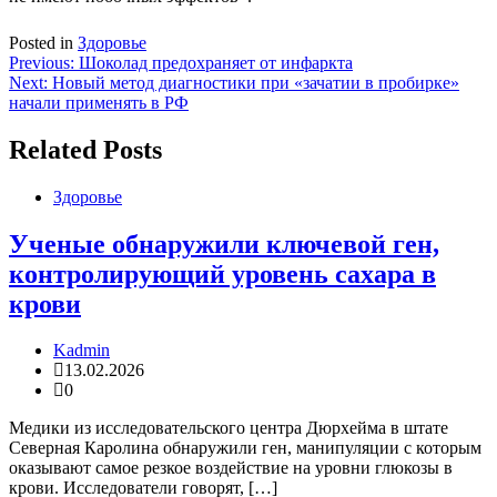
Posted in
Здоровье
Навигация
Previous:
Шоколад предохраняет от инфаркта
Next:
Новый метод диагностики при «зачатии в пробирке»
по
начали применять в РФ
записям
Related Posts
Здоровье
Ученые обнаружили ключевой ген,
контролирующий уровень сахара в
крови
Kadmin
13.02.2026
0
Медики из исследовательского центра Дюрхейма в штате
Северная Каролина обнаружили ген, манипуляции с которым
оказывают самое резкое воздействие на уровни глюкозы в
крови. Исследователи говорят, […]