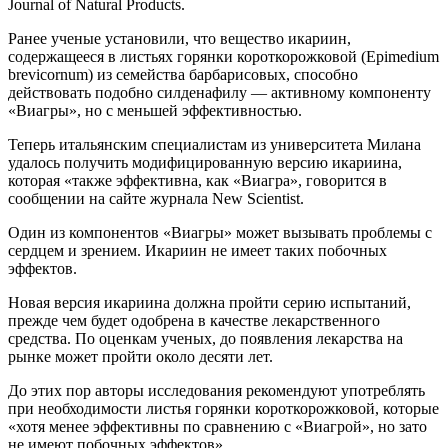
Journal of Natural Products.
Ранее ученые установили, что вещество икариин,
содержащееся в листьях горянки короткорожковой (Epimedium
brevicornum) из семейства барбарисовых, способно
действовать подобно силденафилу — активному компоненту
«Виагры», но с меньшей эффективностью.
Теперь итальянским специалистам из университета Милана
удалось получить модифицированную версию икариина,
которая «также эффективна, как «Виагра», говорится в
сообщении на сайте журнала New Scientist.
Один из компонентов «Виагры» может вызывать проблемы с
сердцем и зрением. Икариин не имеет таких побочных
эффектов.
Новая версия икариина должна пройти серию испытаний,
прежде чем будет одобрена в качестве лекарственного
средства. По оценкам ученых, до появления лекарства на
рынке может пройти около десяти лет.
До этих пор авторы исследования рекомендуют употреблять
при необходимости листья горянки короткорожковой, которые
«хотя менее эффективны по сравнению с «Виагрой», но зато
не имеют побочных эффектов».